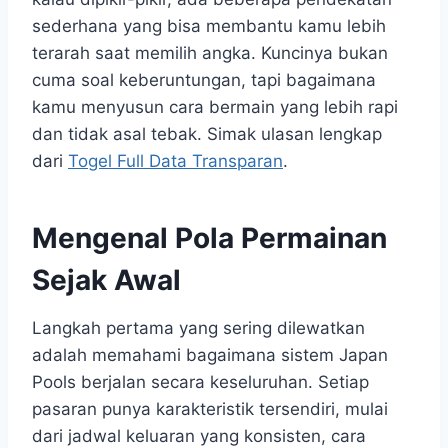
sederhana yang bisa membantu kamu lebih
terarah saat memilih angka. Kuncinya bukan
cuma soal keberuntungan, tapi bagaimana
kamu menyusun cara bermain yang lebih rapi
dan tidak asal tebak. Simak ulasan lengkap
dari
Togel Full Data Transparan
.
Mengenal Pola Permainan
Sejak Awal
Langkah pertama yang sering dilewatkan
adalah memahami bagaimana sistem Japan
Pools berjalan secara keseluruhan. Setiap
pasaran punya karakteristik tersendiri, mulai
dari jadwal keluaran yang konsisten, cara