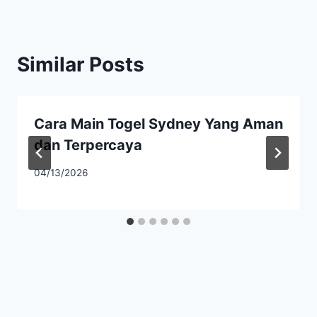
Similar Posts
Cara Main Togel Sydney Yang Aman
dan Terpercaya
04/13/2026