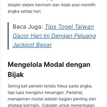
disiplin dalam bermain dan tidak asal memilih
angka setiap hari.
Baca Juga:
Tips Togel Taiwan
Gacor Hari Ini Dengan Peluang
Jackpot Besar
Mengelola Modal dengan
Bijak
Sering kali pemain terlalu fokus pada angka,
tapi lupa mengatur keuangan. Padahal,
manajemen modal adalah bagian penting dari
strategi bermain. Cobalah untuk menentukan