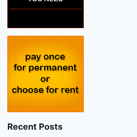
Recent Posts