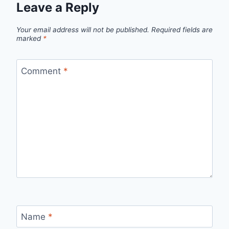
Leave a Reply
Your email address will not be published.
Required fields are
marked
*
Comment
*
Name
*