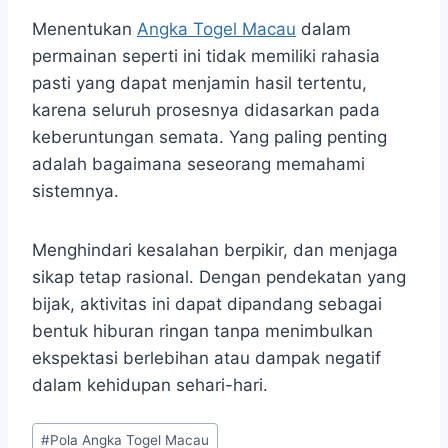
Menentukan
Angka Togel Macau
dalam
permainan seperti ini tidak memiliki rahasia
pasti yang dapat menjamin hasil tertentu,
karena seluruh prosesnya didasarkan pada
keberuntungan semata. Yang paling penting
adalah bagaimana seseorang memahami
sistemnya.
Menghindari kesalahan berpikir, dan menjaga
sikap tetap rasional. Dengan pendekatan yang
bijak, aktivitas ini dapat dipandang sebagai
bentuk hiburan ringan tanpa menimbulkan
ekspektasi berlebihan atau dampak negatif
dalam kehidupan sehari-hari.
Post
#
Pola Angka Togel Macau