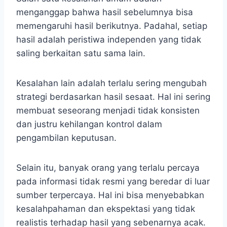
menganggap bahwa hasil sebelumnya bisa
memengaruhi hasil berikutnya. Padahal, setiap
hasil adalah peristiwa independen yang tidak
saling berkaitan satu sama lain.
Kesalahan lain adalah terlalu sering mengubah
strategi berdasarkan hasil sesaat. Hal ini sering
membuat seseorang menjadi tidak konsisten
dan justru kehilangan kontrol dalam
pengambilan keputusan.
Selain itu, banyak orang yang terlalu percaya
pada informasi tidak resmi yang beredar di luar
sumber terpercaya. Hal ini bisa menyebabkan
kesalahpahaman dan ekspektasi yang tidak
realistis terhadap hasil yang sebenarnya acak.