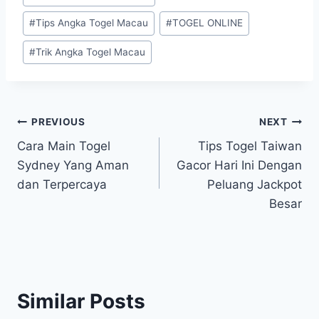
Tags:
#
Tips Angka Togel Macau
#
TOGEL ONLINE
#
Trik Angka Togel Macau
Post
PREVIOUS
NEXT
Cara Main Togel
Tips Togel Taiwan
navigation
Sydney Yang Aman
Gacor Hari Ini Dengan
dan Terpercaya
Peluang Jackpot
Besar
Similar Posts