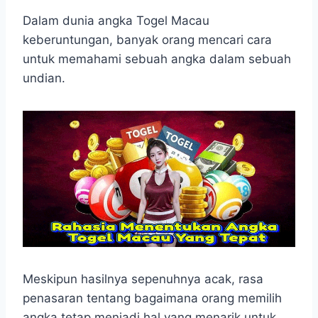
h
a
e
e
k
i
h
a
c
s
l
y
n
a
Dalam dunia angka Togel Macau
t
e
s
e
p
e
r
keberuntungan, banyak orang mencari cara
s
b
e
g
e
e
untuk memahami sebuah angka dalam sebuah
A
o
n
r
undian.
p
o
g
a
p
k
e
m
r
Meskipun hasilnya sepenuhnya acak, rasa
penasaran tentang bagaimana orang memilih
angka tetap menjadi hal yang menarik untuk