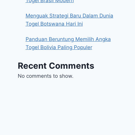
Togel Brasil Modern
Menguak Strategi Baru Dalam Dunia
Togel Botswana Hari Ini
Panduan Beruntung Memilih Angka
Togel Bolivia Paling Populer
Recent Comments
No comments to show.