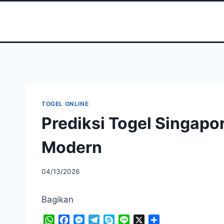
Skip
to
content
TOGEL ONLINE
Prediksi Togel Singapo
Modern
04/13/2026
Bagikan
W
F
M
T
S
L
X
S