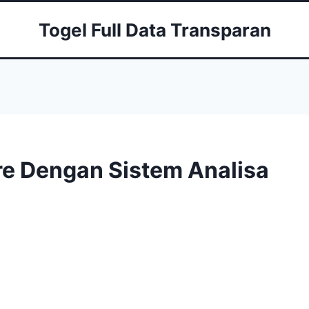
Togel Full Data Transparan
re Dengan Sistem Analisa