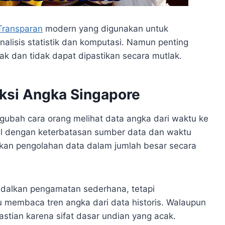
 Transparan
modern yang digunakan untuk
lisis statistik dan komputasi. Namun penting
ak dan tidak dapat dipastikan secara mutlak.
iksi Angka Singapore
gubah cara orang melihat data angka dari waktu ke
ual dengan keterbatasan sumber data dan waktu
inkan pengolahan data dalam jumlah besar secara
dalkan pengamatan sederhana, tetapi
membaca tren angka dari data historis. Walaupun
pastian karena sifat dasar undian yang acak.