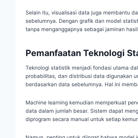
Selain itu, visualisasi data juga membantu 
sebelumnya. Dengan grafik dan model stati
tanpa menganggapnya sebagai jaminan hasil
Pemanfaatan Teknologi Sta
Teknologi statistik menjadi fondasi utama da
probabilitas, dan distribusi data digunakan
berdasarkan data sebelumnya. Hal ini memb
Machine learning kemudian memperkuat pen
data dalam jumlah besar. Sistem dapat meng
diprogram secara manual untuk setiap kemu
Namun, penting untuk diingat bahwa model in