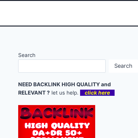
Search
Search
NEED BACKLINK HIGH QUALITY and
RELEVANT ?
let us help.
click here