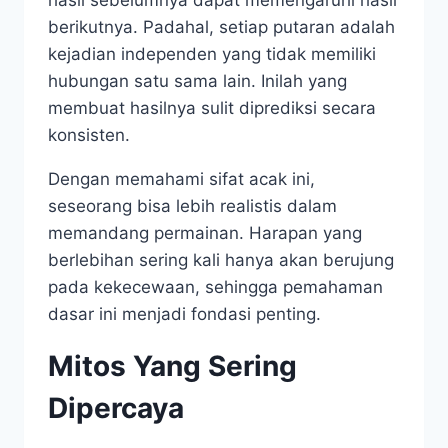
hasil sebelumnya dapat memengaruhi hasil
berikutnya. Padahal, setiap putaran adalah
kejadian independen yang tidak memiliki
hubungan satu sama lain. Inilah yang
membuat hasilnya sulit diprediksi secara
konsisten.
Dengan memahami sifat acak ini,
seseorang bisa lebih realistis dalam
memandang permainan. Harapan yang
berlebihan sering kali hanya akan berujung
pada kekecewaan, sehingga pemahaman
dasar ini menjadi fondasi penting.
Mitos Yang Sering
Dipercaya