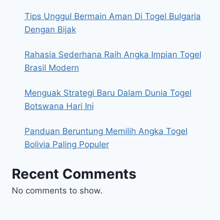
Tips Unggul Bermain Aman Di Togel Bulgaria
Dengan Bijak
Rahasia Sederhana Raih Angka Impian Togel
Brasil Modern
Menguak Strategi Baru Dalam Dunia Togel
Botswana Hari Ini
Panduan Beruntung Memilih Angka Togel
Bolivia Paling Populer
Recent Comments
No comments to show.