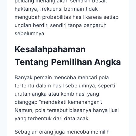
peluang menang akan semakin besar.
Faktanya, frekuensi bermain tidak
mengubah probabilitas hasil karena setiap
undian berdiri sendiri tanpa pengaruh
sebelumnya.
Kesalahpahaman
Tentang Pemilihan Angka
Banyak pemain mencoba mencari pola
tertentu dalam hasil sebelumnya, seperti
urutan angka atau kombinasi yang
dianggap “mendekati kemenangan”.
Namun, pola tersebut biasanya hanya ilusi
yang terbentuk dari data acak.
Sebagian orang juga mencoba memilih