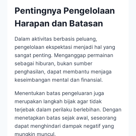
Pentingnya Pengelolaan
Harapan dan Batasan
Dalam aktivitas berbasis peluang,
pengelolaan ekspektasi menjadi hal yang
sangat penting. Menganggap permainan
sebagai hiburan, bukan sumber
penghasilan, dapat membantu menjaga
keseimbangan mental dan finansial.
Menentukan batas pengeluaran juga
merupakan langkah bijak agar tidak
terjebak dalam perilaku berlebihan. Dengan
menetapkan batas sejak awal, seseorang
dapat menghindari dampak negatif yang
mungkin muncul.