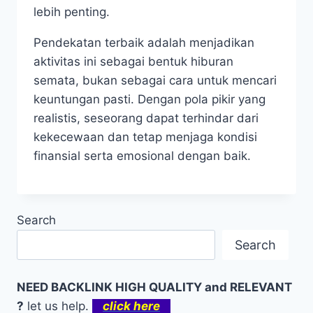
lebih penting.
Pendekatan terbaik adalah menjadikan
aktivitas ini sebagai bentuk hiburan
semata, bukan sebagai cara untuk mencari
keuntungan pasti. Dengan pola pikir yang
realistis, seseorang dapat terhindar dari
kekecewaan dan tetap menjaga kondisi
finansial serta emosional dengan baik.
Search
Search
NEED BACKLINK HIGH QUALITY and RELEVANT
?
let us help.
click here