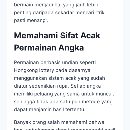
bermain menjadi hal yang jauh lebih
penting daripada sekadar mencari “trik
pasti menang”.
Memahami Sifat Acak
Permainan Angka
Permainan berbasis undian seperti
Hongkong lottery pada dasarnya
menggunakan sistem acak yang sudah
diatur sedemikian rupa. Setiap angka
memiliki peluang yang sama untuk muncul,
sehingga tidak ada satu pun metode yang
dapat menjamin hasil tertentu.
Banyak orang salah memahami bahwa